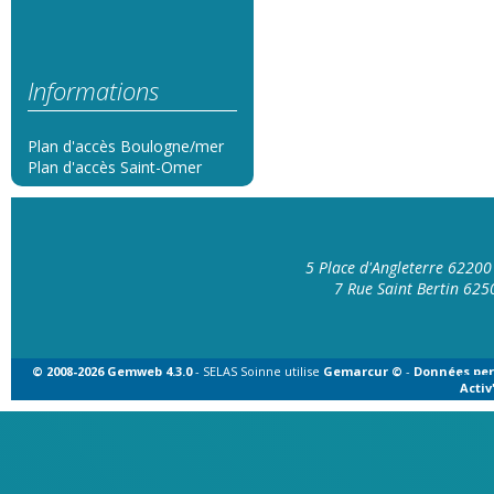
Informations
Plan d'accès Boulogne/mer
Plan d'accès Saint-Omer
5 Place d'Angleterre 6220
7 Rue Saint Bertin 62
© 2008-2026 Gemweb 4.3.0
- SELAS Soinne utilise
Gemarcur ©
-
Données per
Acti