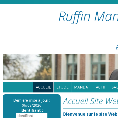
Ruffin Man
ACCUEIL
ETUDE
MANDAT
ACTIF
SAL
Accueil Site We
Dernière mise à jour :
06/08/2026
Identifiant :
Bienvenue sur le site Web