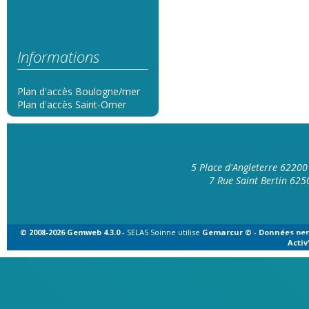
Informations
Plan d'accès Boulogne/mer
Plan d'accès Saint-Omer
5 Place d'Angleterre 6220
7 Rue Saint Bertin 62
© 2008-2026 Gemweb 4.3.0
- SELAS Soinne utilise
Gemarcur ©
-
Données per
Acti