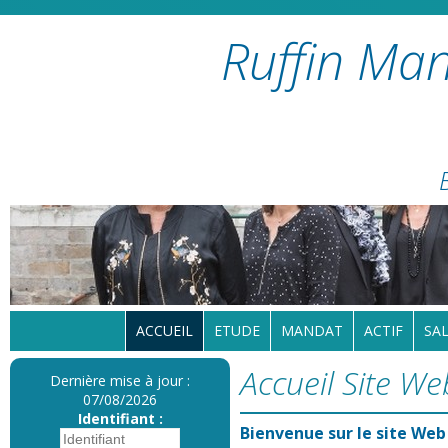
Ruffin Man
ACCUEIL
ETUDE
MANDAT
ACTIF
SAL
Accueil Site We
Dernière mise à jour :
07/08/2026
Identifiant :
Bienvenue sur le site Web