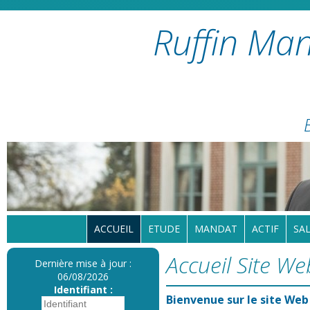
Ruffin Man
ACCUEIL
ETUDE
MANDAT
ACTIF
SAL
Accueil Site We
Dernière mise à jour :
06/08/2026
Identifiant :
Bienvenue sur le site Web