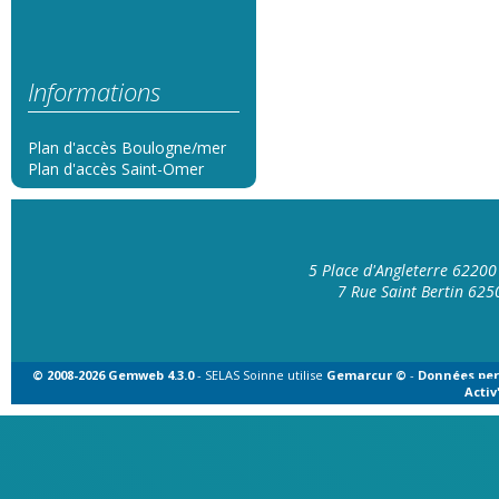
Informations
Plan d'accès Boulogne/mer
Plan d'accès Saint-Omer
5 Place d'Angleterre 6220
7 Rue Saint Bertin 62
© 2008-2026 Gemweb 4.3.0
- SELAS Soinne utilise
Gemarcur ©
-
Données per
Acti