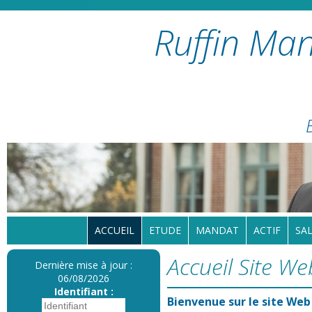
Ruffin Man
ACCUEIL
ETUDE
MANDAT
ACTIF
SAL
Accueil Site We
Dernière mise à jour :
06/08/2026
Identifiant :
Bienvenue sur le site Web