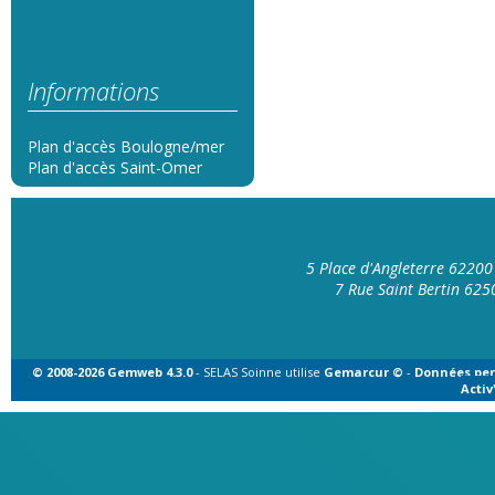
Informations
Plan d'accès Boulogne/mer
Plan d'accès Saint-Omer
5 Place d'Angleterre 6220
7 Rue Saint Bertin 62
© 2008-2026 Gemweb 4.3.0
- SELAS Soinne utilise
Gemarcur ©
-
Données per
Acti