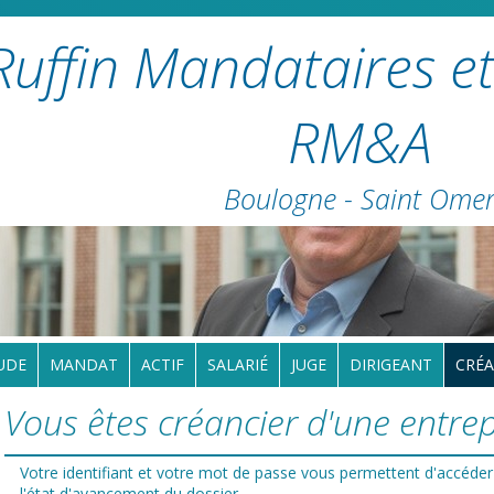
Ruffin Mandataires et
RM&A
Boulogne - Saint Ome
UDE
MANDAT
ACTIF
SALARIÉ
JUGE
DIRIGEANT
CRÉA
Vous êtes créancier d'une entrepr
Votre identifiant et votre mot de passe vous permettent d'accéder
l'état d'avancement du dossier.