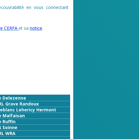
écouvrabilité en vous connectant
ire CERFA
et sa
notice
.
e Delezenne
RL Grave Randoux
Leblanc Lehericy Hermont
e Malfaisan
 Ruffin
S Soinne
RL WRA