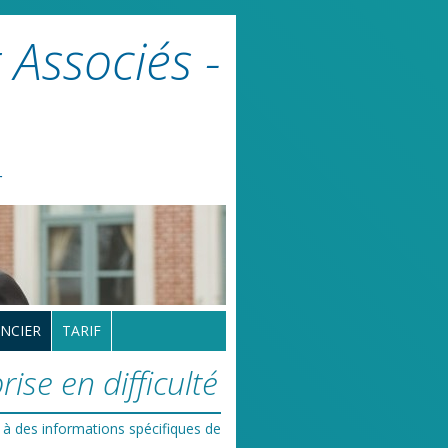
 Associés -
r
NCIER
TARIF
ise en difficulté
 à des informations spécifiques de