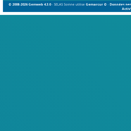
© 2008-2026 Gemweb 4.3.0
- SELAS Soinne utilise
Gemarcur ©
-
Données per
Acti