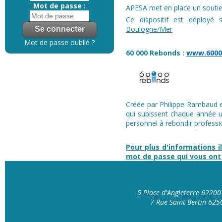
Mot de passe :
APESA met en place un soutien
Ce dispositif est déploy
Boulogne/Mer
Mot de passe oublié ?
60 000 Rebonds
:
www.6000
Créée par Philippe Rambaud en
qui subissent chaque année u
personnel à rebondir professi
Pour plus d'informations i
mot de passe qui vous on
5 Place d'Angleterre 6220
7 Rue Saint Bertin 62