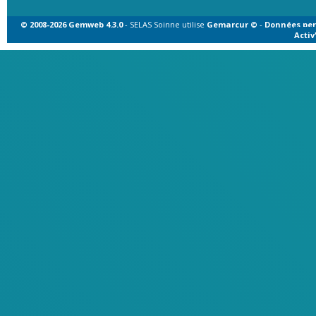
© 2008-2026 Gemweb 4.3.0
- SELAS Soinne utilise
Gemarcur ©
-
Données per
Acti