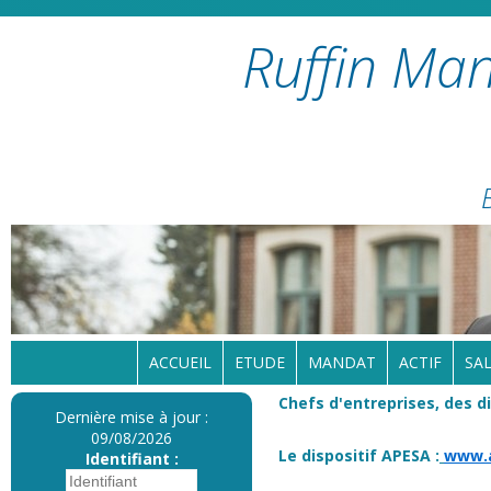
Ruffin Man
ACCUEIL
ETUDE
MANDAT
ACTIF
SAL
Chefs d'entreprises, des d
Dernière mise à jour :
09/08/2026
Le dispositif APESA
:
www.
Identifiant :