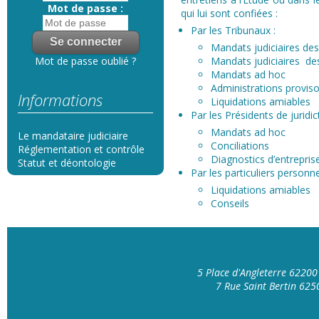
Mot de passe :
qui lui sont confiées :
Par les Tribunaux :
Mandats judiciaires de
Mandats judiciaires de
Mot de passe oublié ?
Mandats ad hoc
Administrations provis
Informations
Liquidations amiables
Par les Présidents de juridic
Mandats ad hoc
Le mandataire judiciaire
Conciliations
Réglementation et contrôle
Diagnostics d’entrepris
Statut et déontologie
Par les particuliers person
Liquidations amiables
Conseils
5 Place d'Angleterre 6220
7 Rue Saint Bertin 62