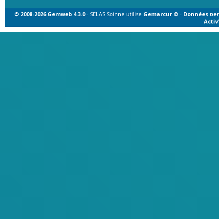
© 2008-2026 Gemweb 4.3.0
- SELAS Soinne utilise
Gemarcur ©
-
Données per
Acti