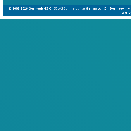
© 2008-2026 Gemweb 4.3.0
- SELAS Soinne utilise
Gemarcur ©
-
Données per
Acti