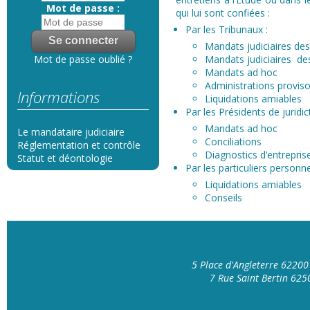
Mot de passe :
qui lui sont confiées :
Par les Tribunaux :
Mandats judiciaires de
Mandats judiciaires de
Mot de passe oublié ?
Mandats ad hoc
Administrations provis
Informations
Liquidations amiables
Par les Présidents de juridic
Mandats ad hoc
Le mandataire judiciaire
Conciliations
Réglementation et contrôle
Diagnostics d’entrepris
Statut et déontologie
Par les particuliers person
Liquidations amiables
Conseils
5 Place d'Angleterre 6220
7 Rue Saint Bertin 62