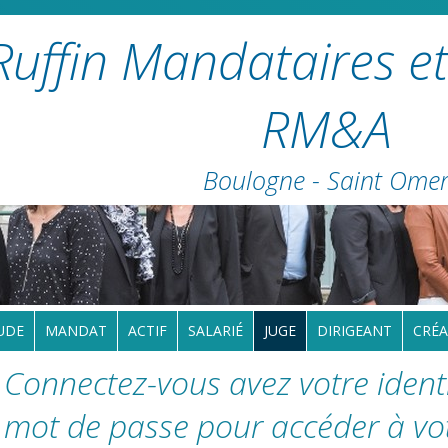
Ruffin Mandataires et
RM&A
Boulogne - Saint Ome
UDE
MANDAT
ACTIF
SALARIÉ
JUGE
DIRIGEANT
CRÉA
Connectez-vous avez votre identi
mot de passe pour accéder à vo