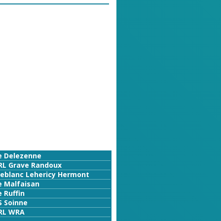
e Delezenne
RL Grave Randoux
Leblanc Lehericy Hermont
e Malfaisan
 Ruffin
S Soinne
RL WRA