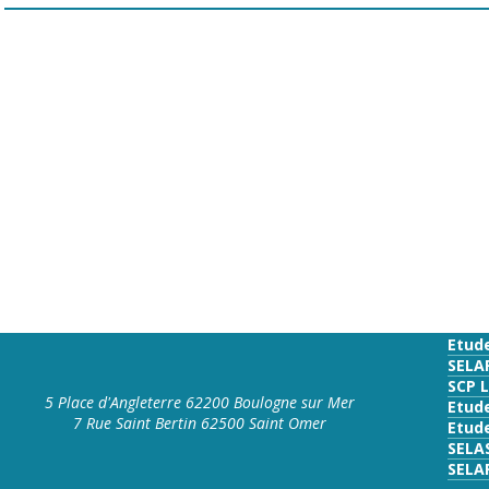
Etud
SELA
SCP 
5 Place d'Angleterre 62200 Boulogne sur Mer
Etud
7 Rue Saint Bertin 62500 Saint Omer
Etude
SELA
SELA