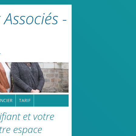
 Associés -
r
NCIER
TARIF
fiant et votre
tre espace