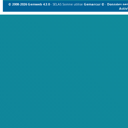
© 2008-2026 Gemweb 4.3.0
- SELAS Soinne utilise
Gemarcur ©
-
Données per
Acti