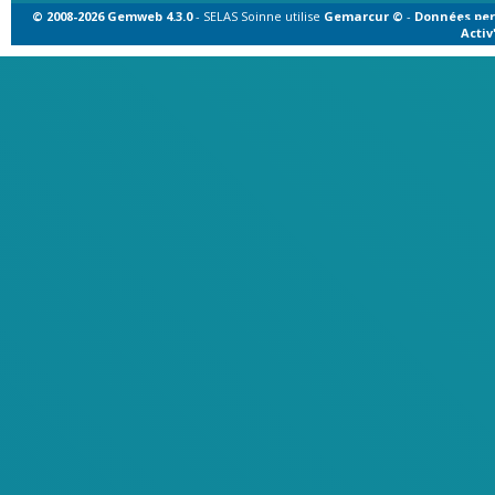
© 2008-2026 Gemweb 4.3.0
- SELAS Soinne utilise
Gemarcur ©
-
Données per
Acti