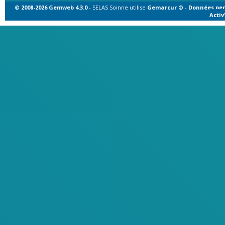
© 2008-2026 Gemweb 4.3.0
- SELAS Soinne utilise
Gemarcur ©
-
Données per
Acti