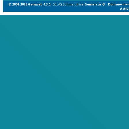
© 2008-2026 Gemweb 4.3.0
- SELAS Soinne utilise
Gemarcur ©
-
Données per
Acti