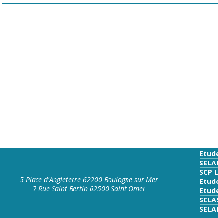
Etud
SELA
SCP 
5 Place d'Angleterre 62200 Boulogne sur Mer
Etud
7 Rue Saint Bertin 62500 Saint Omer
Etude
SELA
SELA