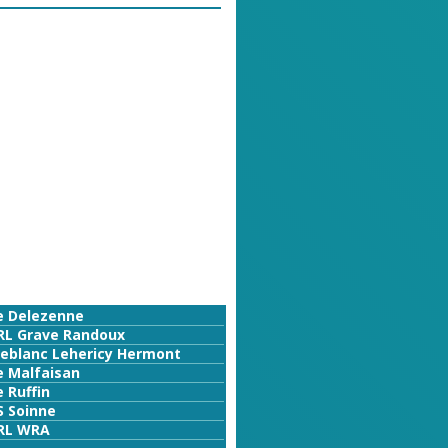
e Delezenne
RL Grave Randoux
Leblanc Lehericy Hermont
e Malfaisan
 Ruffin
S Soinne
RL WRA