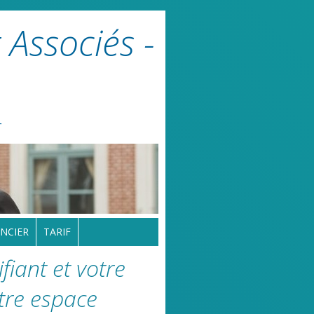
 Associés -
r
NCIER
TARIF
fiant et votre
tre espace