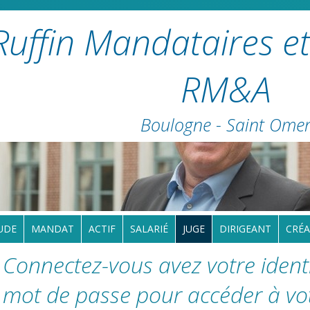
Ruffin Mandataires et
RM&A
Boulogne - Saint Ome
UDE
MANDAT
ACTIF
SALARIÉ
JUGE
DIRIGEANT
CRÉA
Connectez-vous avez votre identi
mot de passe pour accéder à vo