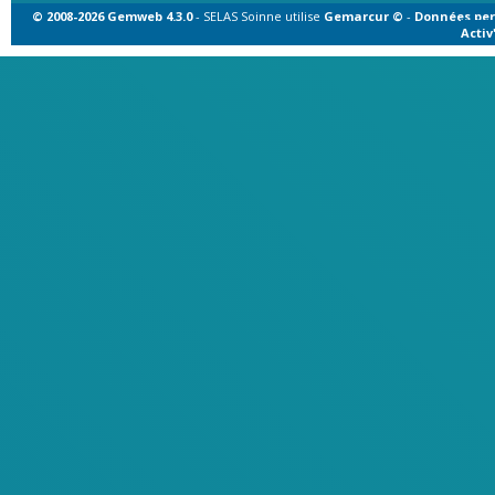
© 2008-2026 Gemweb 4.3.0
- SELAS Soinne utilise
Gemarcur ©
-
Données per
Acti