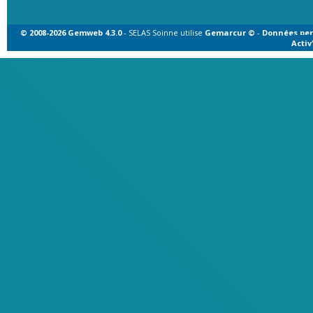
© 2008-2026 Gemweb 4.3.0
- SELAS Soinne utilise
Gemarcur ©
-
Données per
Acti