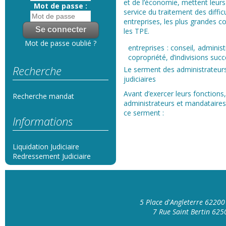
et de l’économie, mettent leu
Mot de passe :
service du traitement des diffic
entreprises, les plus grandes
les TPE.
Mot de passe oublié ?
entreprises : conseil, admini
copropriété, d’indivisions su
Recherche
Le serment des administrateur
judiciaires
Avant d’exercer leurs fonctions,
Recherche mandat
administrateurs et mandataires 
ce serment :
Informations
Liquidation Judiciaire
Redressement Judiciaire
5 Place d'Angleterre 6220
7 Rue Saint Bertin 62