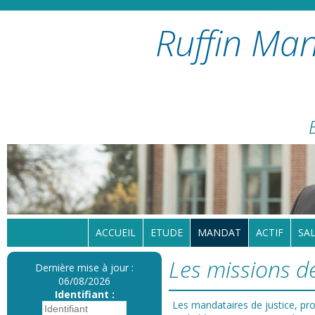
Ruffin Man
ACCUEIL
ETUDE
MANDAT
ACTIF
SAL
Les missions d
Dernière mise à jour :
06/08/2026
Identifiant :
Les mandataires de justice, pro