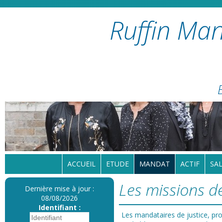
Ruffin Man
ACCUEIL
ETUDE
MANDAT
ACTIF
SAL
Les missions d
Dernière mise à jour :
08/08/2026
Identifiant :
Les mandataires de justice, pro