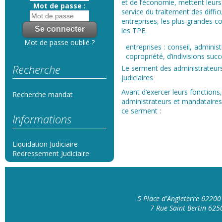
et de l’économie, mettent leu
Mot de passe :
service du traitement des diffic
entreprises, les plus grandes
les TPE.
Mot de passe oublié ?
entreprises : conseil, admini
copropriété, d’indivisions su
Recherche
Le serment des administrateur
judiciaires
Avant d’exercer leurs fonctions,
Recherche mandat
administrateurs et mandataires 
ce serment :
Informations
Liquidation Judiciaire
Redressement Judiciaire
5 Place d'Angleterre 6220
7 Rue Saint Bertin 62