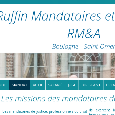
Ruffin Mandataires et
RM&A
Boulogne - Saint Ome
UDE
MANDAT
ACTIF
SALARIÉ
JUGE
DIRIGEANT
CRÉA
Les missions des mandataires de
Ils exercent 
Les mandataires de justice, professionnels du droit
humanisme et 