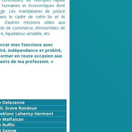
s humaines et économiques dont
rge. Les mandataires de justice
dans le cadre de cette loi et ils
i d’autres missions utiles aux
 fonds de commerce, d’ensembles de
, liquidateur amiable, etc.
xercer mes fonctions avec
ité, indépendance et probité,
ormer en toute occasion aux
ments de ma profession. »
e Delezenne
RL Grave Randoux
Leblanc Lehericy Hermont
e Malfaisan
 Ruffin
S Soinne