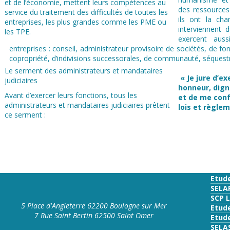
et de l’économie, mettent leurs compétences au
des ressource
service du traitement des difficultés de toutes les
ils ont la cha
entreprises, les plus grandes comme les PME ou
interviennent 
les TPE.
exercent auss
entreprises : conseil, administrateur provisoire de sociétés, de
copropriété, d’indivisions successorales, de communauté, séquestre
Le serment des administrateurs et mandataires
« Je jure d’e
judiciaires
honneur, dign
Avant d’exercer leurs fonctions, tous les
et de me conf
administrateurs et mandataires judiciaires prêtent
lois et règle
ce serment :
Etud
SELA
SCP 
5 Place d'Angleterre 62200 Boulogne sur Mer
Etud
7 Rue Saint Bertin 62500 Saint Omer
Etude
SELA