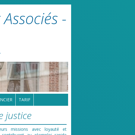
 Associés -
r
NCIER
TARIF
 justice
leurs missions avec loyauté et
contribuent au réemploi rapide