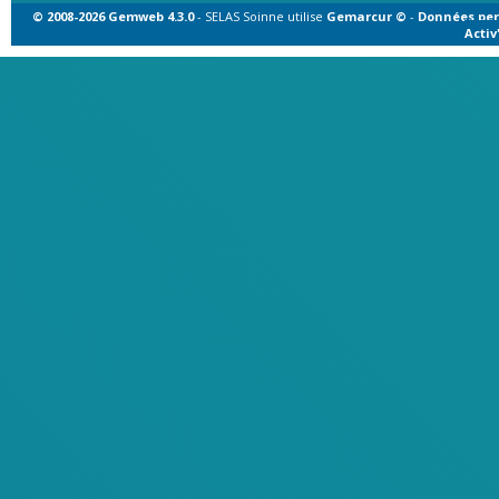
© 2008-2026 Gemweb 4.3.0
- SELAS Soinne utilise
Gemarcur ©
-
Données per
Acti