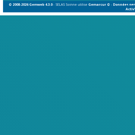
© 2008-2026 Gemweb 4.3.0
- SELAS Soinne utilise
Gemarcur ©
-
Données per
Acti