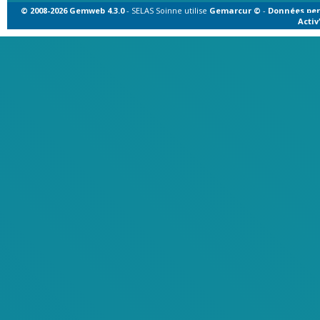
© 2008-2026 Gemweb 4.3.0
- SELAS Soinne utilise
Gemarcur ©
-
Données per
Acti