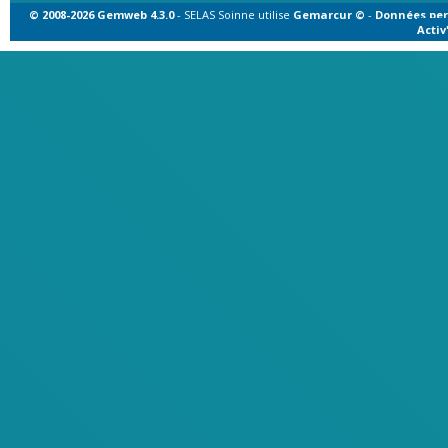
© 2008-2026 Gemweb 4.3.0
- SELAS Soinne utilise
Gemarcur ©
-
Données per
Acti