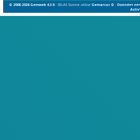
© 2008-2026 Gemweb 4.3.0
- SELAS Soinne utilise
Gemarcur ©
-
Données per
Acti