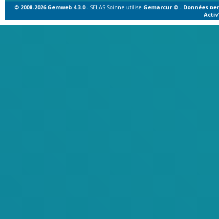
© 2008-2026 Gemweb 4.3.0
- SELAS Soinne utilise
Gemarcur ©
-
Données per
Acti