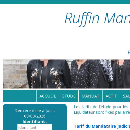
Ruffin Man
ACCUEIL
ETUDE
MANDAT
ACTIF
SAL
Les tarifs de l'étude pour le
Dernière mise à jour :
Liquidateur sont fixés par ar
09/08/2026
Identifiant :
Tarif du Mandataire Judici