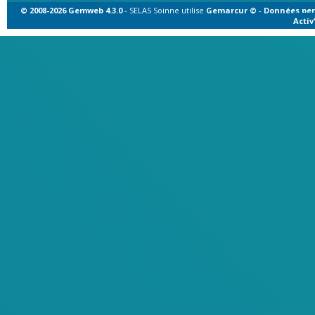
© 2008-2026 Gemweb 4.3.0
- SELAS Soinne utilise
Gemarcur ©
-
Données per
Acti