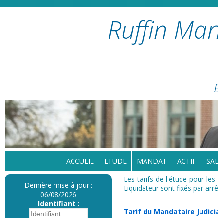
Ruffin Man
ACCUEIL
ETUDE
MANDAT
ACTIF
SAL
Les tarifs de l'étude pour le
Dernière mise à jour :
Liquidateur sont fixés par ar
06/08/2026
Identifiant :
Tarif du Mandataire Judici