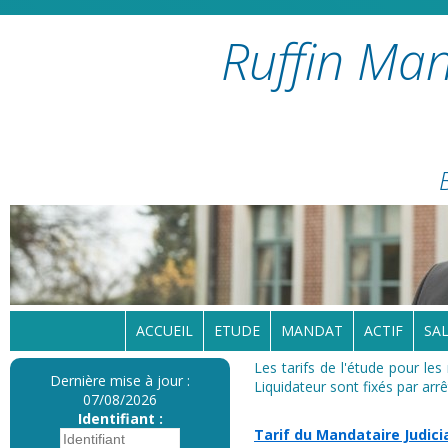
Ruffin Man
ACCUEIL
ETUDE
MANDAT
ACTIF
SAL
Les tarifs de l'étude pour le
Dernière mise à jour :
Liquidateur sont fixés par ar
07/08/2026
Identifiant :
Tarif du Mandataire Judici