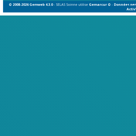
© 2008-2026 Gemweb 4.3.0
- SELAS Soinne utilise
Gemarcur ©
-
Données per
Acti