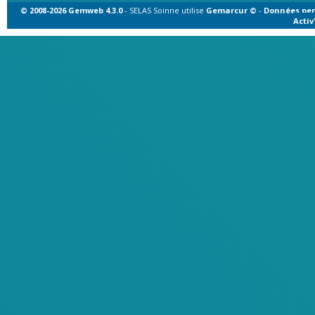
© 2008-2026 Gemweb 4.3.0
- SELAS Soinne utilise
Gemarcur ©
-
Données per
Acti