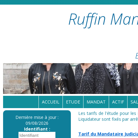
Ruffin Man
ACCUEIL
ETUDE
MANDAT
ACTIF
SAL
Les tarifs de l'étude pour le
Dernière mise à jour :
Liquidateur sont fixés par ar
09/08/2026
Identifiant :
Tarif du Mandataire Judici