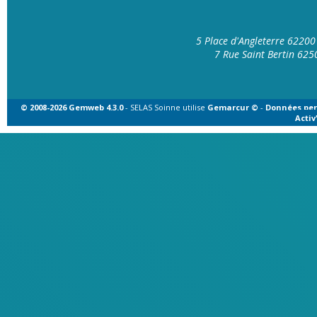
5 Place d'Angleterre 6220
7 Rue Saint Bertin 62
© 2008-2026 Gemweb 4.3.0
- SELAS Soinne utilise
Gemarcur ©
-
Données per
Acti