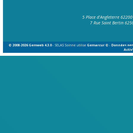
5 Place d'Angleterre 6220
7 Rue Saint Bertin 62
© 2008-2026 Gemweb 4.3.0
- SELAS Soinne utilise
Gemarcur ©
-
Données per
Acti