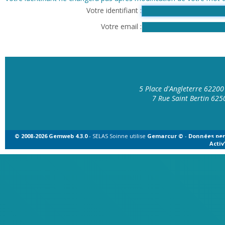
Votre identifiant
Votre email
5 Place d'Angleterre 6220
7 Rue Saint Bertin 62
© 2008-2026 Gemweb 4.3.0
- SELAS Soinne utilise
Gemarcur ©
-
Données per
Acti