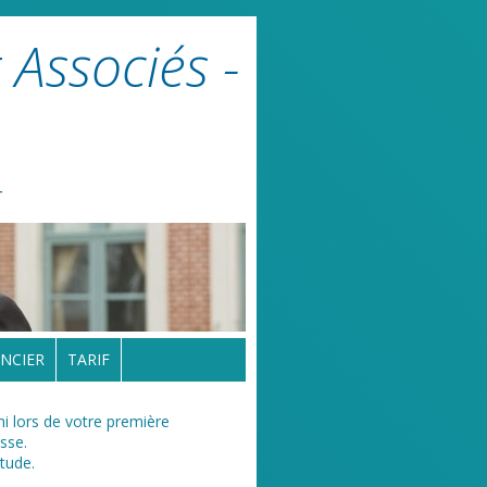
 Associés -
r
NCIER
TARIF
ni lors de votre première
sse.
étude.