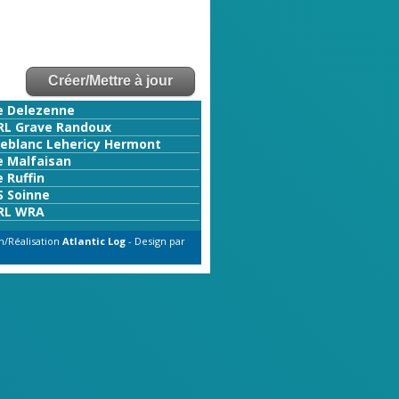
e Delezenne
RL Grave Randoux
Leblanc Lehericy Hermont
e Malfaisan
 Ruffin
S Soinne
RL WRA
n/Réalisation
Atlantic Log
- Design par