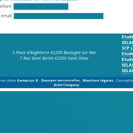
tifiant
e email
Etud
SELA
SCP 
5 Place d'Angleterre 62200 Boulogne sur Mer
Etud
7 Rue Saint Bertin 62500 Saint Omer
Etude
SELA
SELA
nne utilise
Gemarcur ©
-
Données personnelles
-
Mentions légales
- Conceptio
Activ'Company