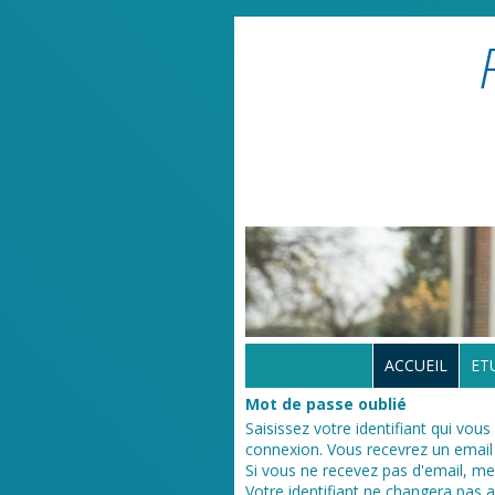
ACCUEIL
ET
Mot de passe oublié
Saisissez votre identifiant qui vous
connexion. Vous recevrez un email 
Si vous ne recevez pas d'email, mer
Votre identifiant ne changera pas 