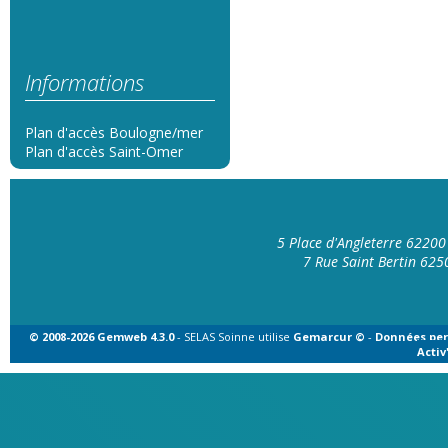
Informations
Plan d'accès Boulogne/mer
Plan d'accès Saint-Omer
5 Place d'Angleterre 6220
7 Rue Saint Bertin 62
© 2008-2026 Gemweb 4.3.0
- SELAS Soinne utilise
Gemarcur ©
-
Données per
Acti