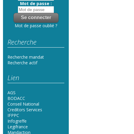
Mot de passe :
Mot de passe oublié ?
Recherche
Recherche mandat
Recherche actif
Lien
AGS
BODACC
Conseil National
Creditors Services
IFPPC
Infogreffe
Legifrance
Mandaction