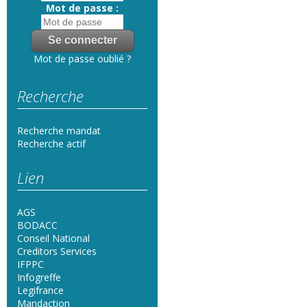
Mot de passe :
Mot de passe oublié ?
Recherche
Recherche mandat
Recherche actif
Lien
AGS
BODACC
Conseil National
Creditors Services
IFPPC
Infogreffe
Legifrance
Mandaction