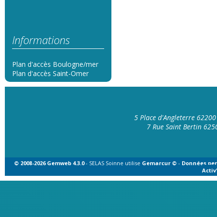
Informations
Plan d'accès Boulogne/mer
Plan d'accès Saint-Omer
5 Place d'Angleterre 6220
7 Rue Saint Bertin 62
© 2008-2026 Gemweb 4.3.0
- SELAS Soinne utilise
Gemarcur ©
-
Données per
Acti