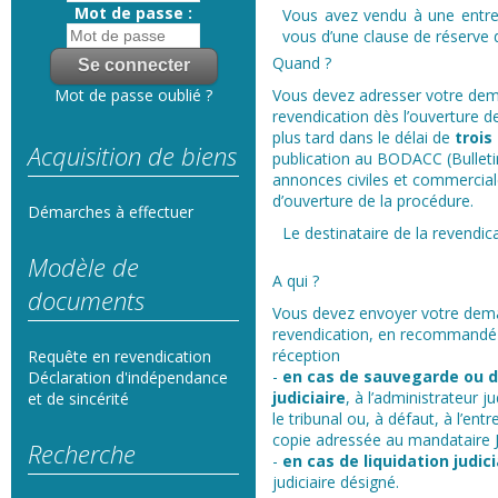
Mot de passe :
Vous avez vendu à une entrep
vous d’une clause de réserve 
Quand ?
Vous devez adresser votre de
Mot de passe oublié ?
revendication dès l’ouverture d
plus tard dans le délai de
trois
Acquisition de biens
publication au BODACC (Bulletin
annonces civiles et commercia
d’ouverture de la procédure.
Démarches à effectuer
Le destinataire de la revendi
Modèle de
A qui ?
documents
Vous devez envoyer votre dem
revendication, en recommandé
réception
Requête en revendication
-
en cas de sauvegarde ou 
Déclaration d'indépendance
judiciaire
, à l’administrateur j
et de sincérité
le tribunal ou, à défaut, à l’ent
copie adressée au mandataire J
Recherche
-
en cas de liquidation judici
judiciaire désigné.