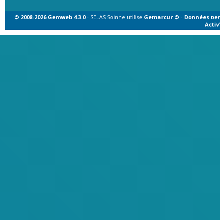
© 2008-2026 Gemweb 4.3.0
- SELAS Soinne utilise
Gemarcur ©
-
Données per
Acti