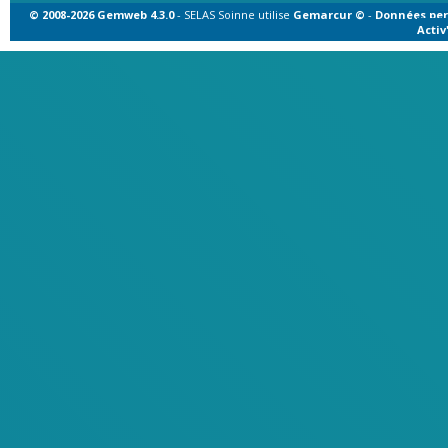
© 2008-2026 Gemweb 4.3.0
- SELAS Soinne utilise
Gemarcur ©
-
Données per
Acti