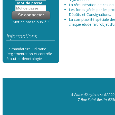
Mot de passe :
La rémunération de ces deux 
Les fonds gérés par les prof
Dépôts et Consignations.
La comptabilité spéciale des
Mot de passe oublié ?
chaque étude fait l’objet d’
Informations
Le mandataire judiciaire
Réglementation et contrôle
Statut et déontologie
5 Place d'Angleterre 6220
7 Rue Saint Bertin 62