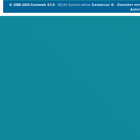
© 2008-2026 Gemweb 4.3.0
- SELAS Soinne utilise
Gemarcur ©
-
Données per
Acti