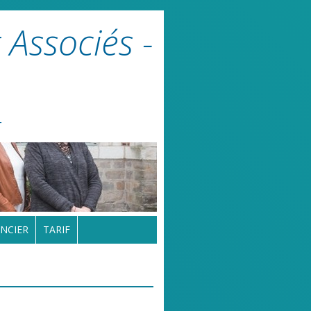
 Associés -
r
NCIER
TARIF