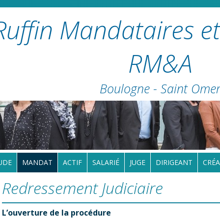
Ruffin Mandataires et
RM&A
Boulogne - Saint Ome
UDE
MANDAT
ACTIF
SALARIÉ
JUGE
DIRIGEANT
CRÉA
Redressement Judiciaire
L’ouverture de la procédure